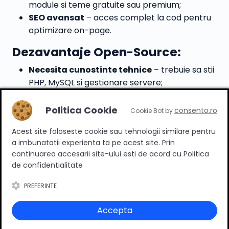
module si teme gratuite sau premium;
SEO avansat
– acces complet la cod pentru
optimizare on-page.
Dezavantaje Open-Source:
Necesita cunostinte tehnice
– trebuie sa stii
PHP, MySQL si gestionare servere;
Mentenanta continua
– update-uri,
backup-uri si securitate realizate manual;
Politica Cookie
consento.ro
Cookie Bot by
Performanta depinde de hosting
– daca
Acest site foloseste cookie sau tehnologii similare pentru
alegi un server slab, viteza scade semnificativ.
a imbunatatii experienta ta pe acest site. Prin
Comparatie directa SaaS vs
continuarea accesarii site-ului esti de acord cu Politica
de confidentialitate
Open-Source
PREFERINTE
Caracteristica
SaaS
Open-Source
Accepta
Control asupra
Limitat
Complet
codului